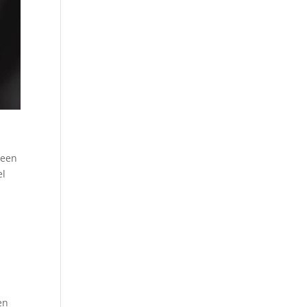
r
 een
el
r
en