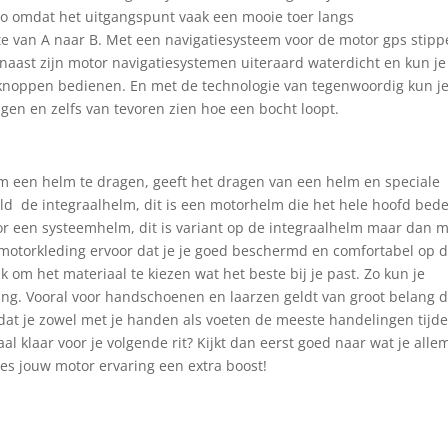
o omdat het uitgangspunt vaak een mooie toer langs
e van A naar B. Met een navigatiesysteem voor de motor gps stippe
naast zijn motor navigatiesystemen uiteraard waterdicht en kun je
 knoppen bedienen. En met de technologie van tegenwoordig kun j
ijgen en zelfs van tevoren zien hoe een bocht loopt.
 om een helm te dragen, geeft het dragen van een helm en speciale
eld de integraalhelm, dit is een motorhelm die het hele hoofd bede
or een systeemhelm, dit is variant op de integraalhelm maar dan 
 motorkleding ervoor dat je je goed beschermd en comfortabel op 
 om het materiaal te kiezen wat het beste bij je past. Zo kun je
eding. Vooral voor handschoenen en laarzen geldt van groot belang d
dat je zowel met je handen als voeten de meeste handelingen tijd
aal klaar voor je volgende rit? Kijkt dan eerst goed naar wat je alle
res jouw motor ervaring een extra boost!