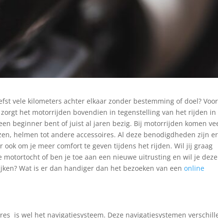
 liefst vele kilometers achter elkaar zonder bestemming of doel? Voo
zorgt het motorrijden bovendien in tegenstelling van het rijden in
een beginner bent of juist al jaren bezig. Bij motorrijden komen ve
zen, helmen tot andere accessoires. Al deze benodigdheden zijn e
 ook om je meer comfort te geven tijdens het rijden. Wil jij graag
e motortocht of ben je toe aan een nieuwe uitrusting en wil je deze
kijken? Wat is er dan handiger dan het bezoeken van een
online
s is wel het navigatiesysteem. Deze navigatiesystemen verschill