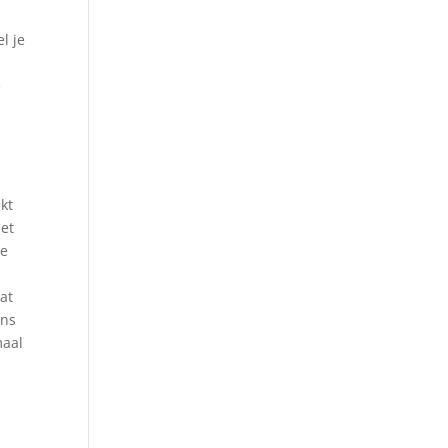
l je
e
kt
met
de
at
ens
maal