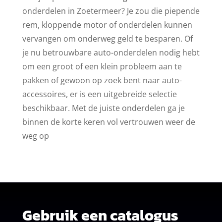
onderdelen in Zoetermeer? Je zou die piepende
rem, kloppende motor of onderdelen kunnen
vervangen om onderweg geld te besparen. Of
je nu betrouwbare auto-onderdelen nodig hebt
om een groot of een klein probleem aan te
pakken of gewoon op zoek bent naar auto-
accessoires, er is een uitgebreide selectie
beschikbaar. Met de juiste onderdelen ga je
binnen de korte keren vol vertrouwen weer de
weg op
Gebruik een catalogus