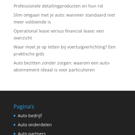
Professionele detailingproducten en hun rol
Slim omgaan met je auto: wanneer standaard niet
meer voldoende is
Operational lease versus financial lease: een
overzicht
Waar moet je op letten bij voertuigverlichting? Een
praktische gids
Auto bezitten zonder zorgen: waarom een auto-
abonnement ideaal is voor particulieren
Pagina’s
Auto bedrijf
Auto onderdelen
Auto partners