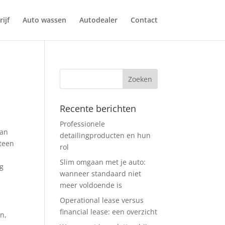
ijf
Auto wassen
Autodealer
Contact
Recente berichten
Professionele
dan
detailingproducten en hun
eteen
rol
Slim omgaan met je auto:
ag
wanneer standaard niet
meer voldoende is
Operational lease versus
financial lease: een overzicht
n,