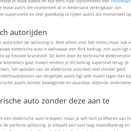
rkoop je oude bakkie en kijk eens naar bijvoorbeeld een
Volkswag
he lease auto’s die momenteel al in Nederland verkrijgbaar zijn.
. De supersnelle en zeer goedkoop te rijden auto’s die momenteel o
ch autorijden
autorijden de oplossing is. Niet alleen voor het milieu maar ook 
e elektrische auto is weliswaar een flink bedrag, zo’n auto ligt 
to op fossiele brandstof. Dit komt door de technische elektromotor
 kilometers gaat maken verdien je dit bedrag supersnel terug. Je
nken, het opladen van de elektrische auto kost veel minder geld.
nderhoudskosten van dergelijke auto’s ligt vele malen lager dan bi
ektrische auto’s minder bewegende en daardoor slijtende onderdele
rische auto zonder deze aan te
 een elektrische auto te kopen, maar je wilt toch profiteren van h
uto de perfecte oplossing. Je betaald een vast laag maandbedrag en