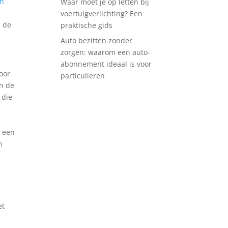
en
Waar moet je op letten bij
voertuigverlichting? Een
p de
praktische gids
Auto bezitten zonder
zorgen: waarom een auto-
abonnement ideaal is voor
voor
particulieren
in de
 die
j een
n
et