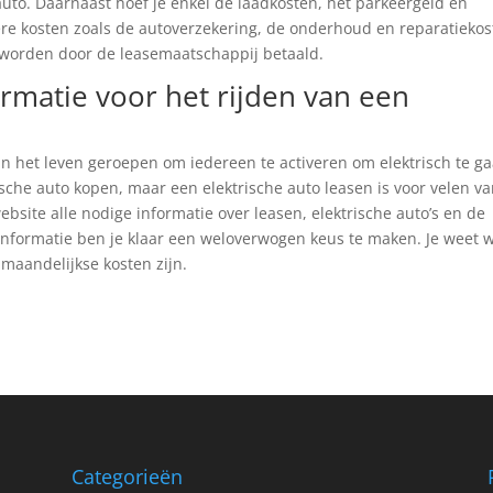
auto. Daarnaast hoef je enkel de laadkosten, het parkeergeld en
ere kosten zoals de autoverzekering, de onderhoud en reparatieko
 worden door de leasemaatschappij betaald.
ormatie voor het rijden van een
 in het leven geroepen om iedereen te activeren om elektrisch te g
rische auto kopen, maar een elektrische auto leasen is voor velen v
ebsite alle nodige informatie over leasen, elektrische auto’s en de
informatie ben je klaar een weloverwogen keus te maken. Je weet 
 maandelijkse kosten zijn.
Categorieën