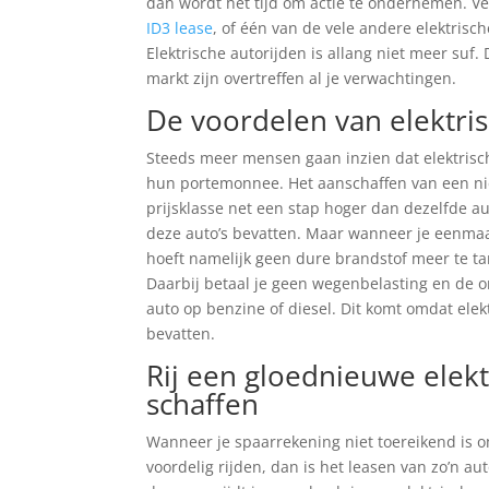
dan wordt het tijd om actie te ondernemen. Ve
ID3 lease
, of één van de vele andere elektrisc
Elektrische autorijden is allang niet meer suf
markt zijn overtreffen al je verwachtingen.
De voordelen van elektris
Steeds meer mensen gaan inzien dat elektrisch 
hun portemonnee. Het aanschaffen van een nieuw
prijsklasse net een stap hoger dan dezelfde au
deze auto’s bevatten. Maar wanneer je eenmaal
hoeft namelijk geen dure brandstof meer te ta
Daarbij betaal je geen wegenbelasting en de o
auto op benzine of diesel. Dit komt omdat el
bevatten.
Rij een gloednieuwe elekt
schaffen
Wanneer je spaarrekening niet toereikend is om
voordelig rijden, dan is het leasen van zo’n a