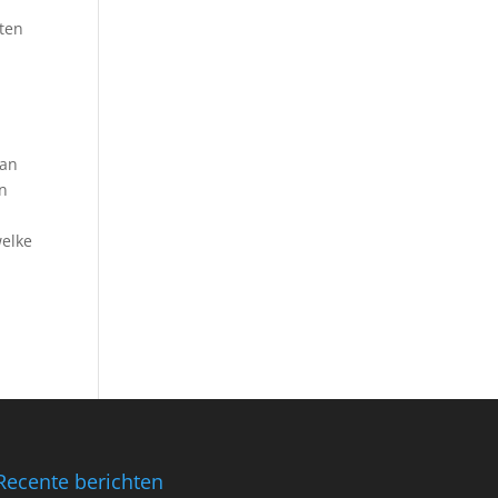
sten
aan
an
welke
Recente berichten