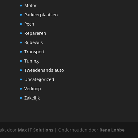
Motor
Parkeerplaatsen
Pech
Repareren
Rijbewijs
Transport
Tuning
Tweedehands auto
Uncategorized
Verkoop
Zakelijk
aakt door
Max IT Solutions
| Onderhouden door
Rene Lobbe