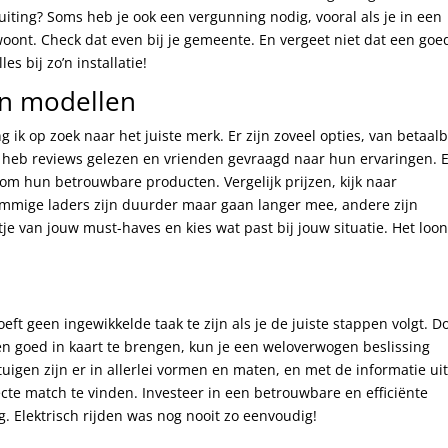
luiting? Soms heb je ook een vergunning nodig, vooral als je in een
nt. Check dat even bij je gemeente. En vergeet niet dat een goe
es bij zo’n installatie!
en modellen
g ik op zoek naar het juiste merk. Er zijn zoveel opties, van betaal
k heb reviews gelezen en vrienden gevraagd naar hun ervaringen. 
om hun betrouwbare producten. Vergelijk prijzen, kijk naar
ommige laders zijn duurder maar gaan langer mee, andere zijn
e van jouw must-haves en kies wat past bij jouw situatie. Het loon
ft geen ingewikkelde taak te zijn als je de juiste stappen volgt. D
n goed in kaart te brengen, kun je een weloverwogen beslissing
igen zijn er in allerlei vormen en maten, en met de informatie ui
te match te vinden. Investeer in een betrouwbare en efficiënte
eg. Elektrisch rijden was nog nooit zo eenvoudig!