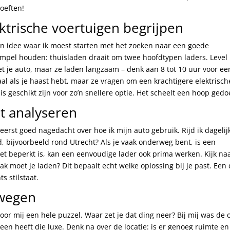
oeften!
ktrische voertuigen begrijpen
een idee waar ik moest starten met het zoeken naar een goede
simpel houden: thuisladen draait om twee hoofdtypen laders. Level 
et je auto, maar ze laden langzaam – denk aan 8 tot 10 uur voor ee
deaal als je haast hebt, maar ze vragen om een krachtigere elektrisch
is geschikt zijn voor zo’n snellere optie. Het scheelt een hoop gedo
t analyseren
 eerst goed nagedacht over hoe ik mijn auto gebruik. Rijd ik dagelij
ad, bijvoorbeeld rond Utrecht? Als je vaak onderweg bent, is een
get beperkt is, kan een eenvoudige lader ook prima werken. Kijk naa
aak moet je laden? Dit bepaalt echt welke oplossing bij je past. Een
ts stilstaat.
rwegen
oor mij een hele puzzel. Waar zet je dat ding neer? Bij mij was de o
reen heeft die luxe. Denk na over de locatie: is er genoeg ruimte e