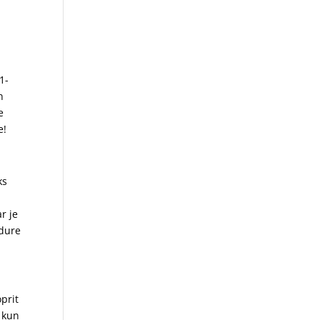
1-
n
e
e!
ks
r je
 dure
prit
n kun