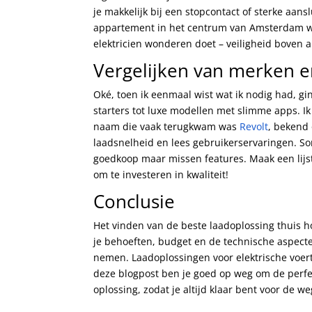
je makkelijk bij een stopcontact of sterke aans
appartement in het centrum van Amsterdam woo
elektricien wonderen doet – veiligheid boven all
Vergelijken van merken 
Oké, toen ik eenmaal wist wat ik nodig had, gin
starters tot luxe modellen met slimme apps. I
naam die vaak terugkwam was
Revolt
, bekend 
laadsnelheid en lees gebruikerservaringen. S
goedkoop maar missen features. Maak een lijstj
om te investeren in kwaliteit!
Conclusie
Het vinden van de beste laadoplossing thuis hoe
je behoeften, budget en de technische aspecte
nemen. Laadoplossingen voor elektrische voertu
deze blogpost ben je goed op weg om de perfec
oplossing, zodat je altijd klaar bent voor de w