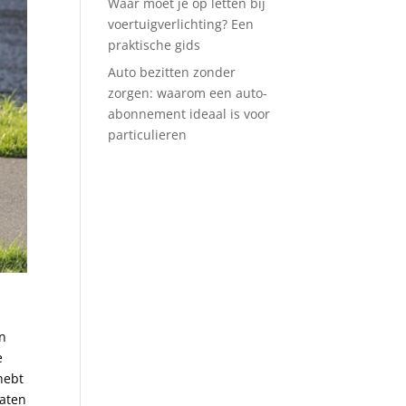
Waar moet je op letten bij
voertuigverlichting? Een
praktische gids
Auto bezitten zonder
zorgen: waarom een auto-
abonnement ideaal is voor
particulieren
en
e
hebt
Laten