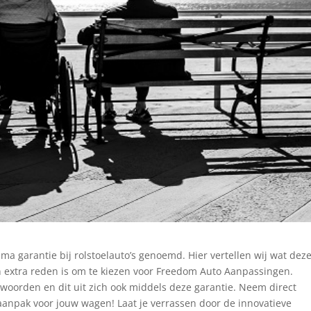
 garantie bij rolstoelauto’s genoemd. Hier vertellen wij wat dez
en extra reden is om te kiezen voor Freedom Auto Aanpassingen.
ernwoorden en dit uit zich ook middels deze garantie. Neem direct
 aanpak voor jouw wagen! Laat je verrassen door de innovatieve