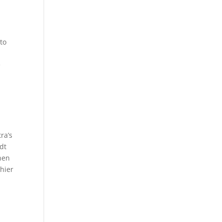
to
e
ra’s
dt
nen
hier